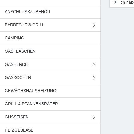
Ich hab
ANSCHLUSSZUBEHÖR
BARBECUE & GRILL
CAMPING
GASGRILL
GASFLASCHEN
HOLZKOHLEGRILL
GASHERDE
GASKOCHER
GASHERDE (BREITE 50 CM)
GEWÄCHSHAUSHEIZUNG
GASHERDE (BREITE 55 CM)
CAMPINGKOCHER
GRILL & PFANNENBRÄTER
GASHERDE (BREITE 60 CM)
HAUSHALTSKOCHER
GUSSEISEN
GASHERDE (BREITE 90 CM)
HEIZGEBLÄSE
GRILLPLATTEN