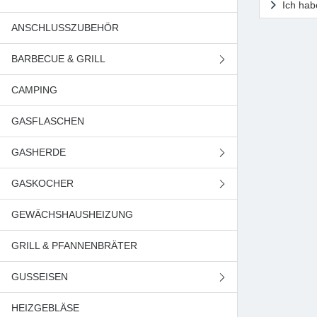
Ich hab
ANSCHLUSSZUBEHÖR
BARBECUE & GRILL
CAMPING
GASGRILL
GASFLASCHEN
HOLZKOHLEGRILL
GASHERDE
GASKOCHER
GASHERDE (BREITE 50 CM)
GEWÄCHSHAUSHEIZUNG
GASHERDE (BREITE 55 CM)
CAMPINGKOCHER
GRILL & PFANNENBRÄTER
GASHERDE (BREITE 60 CM)
HAUSHALTSKOCHER
GUSSEISEN
GASHERDE (BREITE 90 CM)
HEIZGEBLÄSE
GRILLPLATTEN