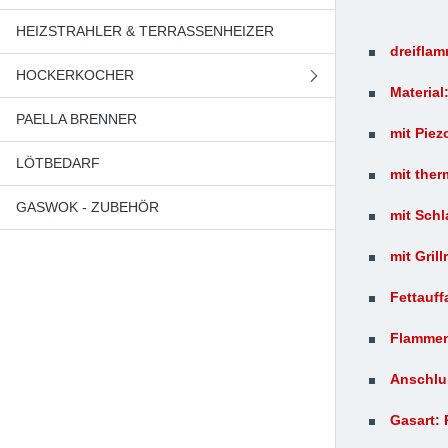
HEIZSTRAHLER & TERRASSENHEIZER
PFANNEN
dreiflam
HOCKERKOCHER
BRÄTER & TÖPFE
Material
PAELLA BRENNER
3 FUSS HOCKERKOCHER
mit Pie
LÖTBEDARF
4 FUSS HOCKERKOCHER
mit the
GASWOK - ZUBEHÖR
GUSSEISEN & ZUBEHÖR
mit Sch
mit Gril
Fettauf
Flamme
Anschlu
Gasart: 