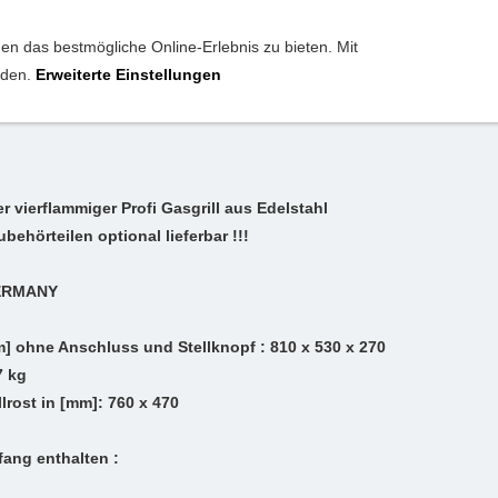
n das bestmögliche Online-Erlebnis zu bieten. Mit
anden.
Erweiterte Einstellungen
tahl Gasgrill + Grillrost 18,
r vierflammiger Profi Gasgrill aus Edelstahl
ubehörteilen optional lieferbar !!!
ERMANY
] ohne Anschluss und Stellknopf : 810 x 530 x 270
7 kg
lrost in [mm]: 760 x 470
fang enthalten :