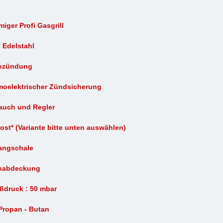
miger Profi Gasgrill
: Edelstahl
zozündung
rmoelektrischer Zündsicherung
lauch und Regler
lrost* (Variante bitte unten auswählen)
fangschale
nabdeckung
ßdruck : 50 mbar
Propan - Butan