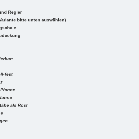
und Regler
 (Variante bitte unten auswählen)
ngschale
abdeckung
ferbar:
ll-fest
tz
e Pfanne
pfanne
stäbe als Rost
ne
agen