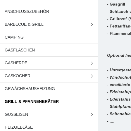
- Gasgrill
ANSCHLUSSZUBEHÖR
- Schlauch 
- Grillrost*
BARBECUE & GRILL
- Fettauffa
- Flammen
CAMPING
GASGRILL
GASFLASCHEN
HOLZKOHLEGRILL
Optional lie
GASHERDE
- Untergeste
GASKOCHER
GASHERDE (BREITE 50 CM)
- Windschu
- emailliert
GEWÄCHSHAUSHEIZUNG
GASHERDE (BREITE 55 CM)
CAMPINGKOCHER
- Edelstahl
- Edelstahl
GRILL & PFANNENBRÄTER
GASHERDE (BREITE 60 CM)
HAUSHALTSKOCHER
- Stahlpfan
- Seitenabl
GUSSEISEN
GASHERDE (BREITE 90 CM)
- ....
HEIZGEBLÄSE
GRILLPLATTEN