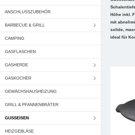
Schalentief
ANSCHLUSSZUBEHÖR
Höhe inkl. 
mit abnehm
BARBECUE & GRILL
solide, mas
ideal für K
CAMPING
GASGRILL
GASFLASCHEN
HOLZKOHLEGRILL
GASHERDE
GASKOCHER
GASHERDE (BREITE 50 CM)
GEWÄCHSHAUSHEIZUNG
GASHERDE (BREITE 55 CM)
CAMPINGKOCHER
GRILL & PFANNENBRÄTER
GASHERDE (BREITE 60 CM)
HAUSHALTSKOCHER
GUSSEISEN
GASHERDE (BREITE 90 CM)
HEIZGEBLÄSE
GRILLPLATTEN