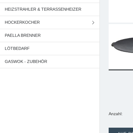
HEIZSTRAHLER & TERRASSENHEIZER
PFANNEN
HOCKERKOCHER
BRÄTER & TÖPFE
PAELLA BRENNER
3 FUSS HOCKERKOCHER
LÖTBEDARF
4 FUSS HOCKERKOCHER
GASWOK - ZUBEHÖR
GUSSEISEN & ZUBEHÖR
Anzahl: