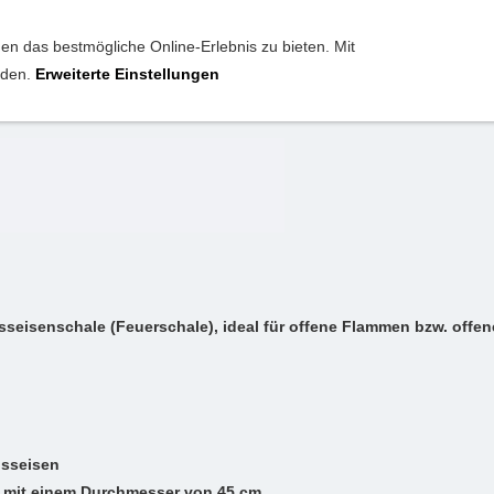
n das bestmögliche Online-Erlebnis zu bieten. Mit
anden.
Erweiterte Einstellungen
platte / Schale aus Gusseis
seisenschale (Feuerschale), ideal für offene Flammen bzw. offen
usseisen
 mit einem Durchmesser von 45 cm