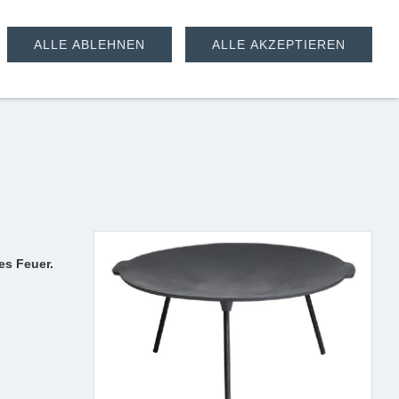
ALLE ABLEHNEN
ALLE AKZEPTIEREN
en, 45 cm + Füße
es Feuer.