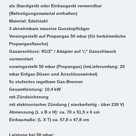
als Standgerät oder Einbaugerät verwendbar
(Befestigungsmaterial enthalten)
Material: Edelstahl
3 abnehmbare massive Gusstopfträger
Voreingestellt auf Propangas 50 mbar (für herkömmliche
Propangasflasche)
Gasanschluss: R1/2" / Adapter auf ¼“ Gasschlauch
vormontiert
voreingestellt 50 mbar (Propangas) (imLieferumfang: 20
mbar Erdgas Düsen und Anschlusswinkel)
5x stufenlos regelbare Gas-Brenner
Gesamtleistung: 10,4 kW
mit Zündsicherung
mit elektronischer Zündung ( steckerfertig - über 230 V)
Abmessung (L x B x H): ca. 70 x 51,5 x 6 cm
Einbaumaße: (L X T) ca. 57,8 x 47,8 cm
Leistung bei 50 mbar: